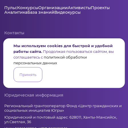
Пульс
Конкурсы
Организации
Активисты
Проекты
Аналитика
База знаний
Видеокурсы
Контакты
+7 (346) 735-11-30
Мы используем cookies для быстрой и удобной
elkanko@ugranko.ru
работы сайта.
Продолжая пользоваться сайтом, вы
соглашаетесь с
политикой обработки
персональных данных
Адрес
628011, Россия, Ханты-Мансийский автономный округ – Югра,
Принять
г. Ханты-Мансийск, ул. Светлая 36
Юридическая информация
Региональный грантооператор Фонд «Центр гражданских и
социальных инициатив Югры»
Юридический и почтовый адрес: 628011, Ханты-Мансийск,
ул.Светлая, 36