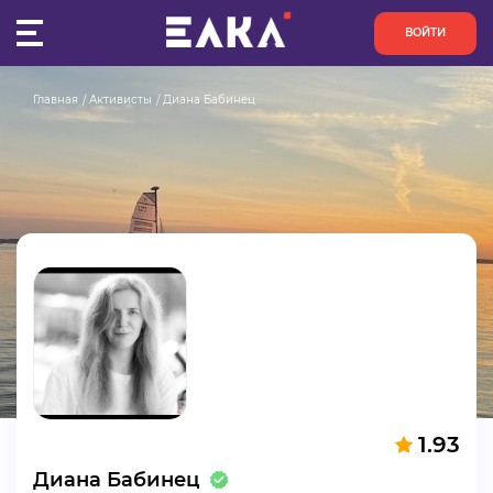
ВОЙТИ
Главная
Активисты
Диана Бабинец
ПУЛЬС
КОНКУРСЫ
ОРГАНИЗАЦИИ
АКТИВИСТЫ
ПРОЕКТЫ
АНАЛИТИКА
1.93
БАЗА ЗНАНИЙ
Диана Бабинец