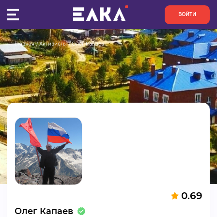
ВОЙТИ
Главная
Активисты
Олег Капаев
ПУЛЬС
КОНКУРСЫ
ОРГАНИЗАЦИИ
АКТИВИСТЫ
ПРОЕКТЫ
АНАЛИТИКА
0.69
БАЗА ЗНАНИЙ
Олег Капаев