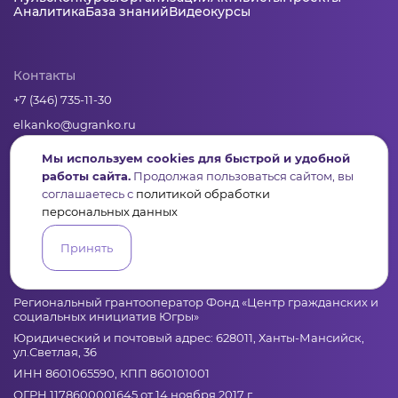
Аналитика
База знаний
Видеокурсы
Контакты
+7 (346) 735-11-30
elkanko@ugranko.ru
Мы используем cookies для быстрой и удобной
Адрес
работы сайта.
Продолжая пользоваться сайтом, вы
соглашаетесь с
политикой обработки
628011, Россия, Ханты-Мансийский автономный округ – Югра,
персональных данных
г. Ханты-Мансийск, ул. Светлая 36
Принять
Юридическая информация
Региональный грантооператор Фонд «Центр гражданских и
социальных инициатив Югры»
Юридический и почтовый адрес: 628011, Ханты-Мансийск,
ул.Светлая, 36
ИНН 8601065590, КПП 860101001
ОГРН 1178600001645 от 14 ноября 2017 г.