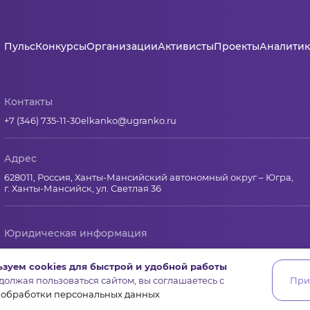
Пульс
Конкурсы
Организации
Активисты
Проекты
Аналитик
Контакты
+7 (346) 735-11-30
elkanko@ugranko.ru
Адрес
628011, Россия, Ханты-Мансийский автономный округ – Югра,
г. Ханты-Мансийск, ул. Светлая 36
Юридическая информация
Региональный грантооператор Фонд «Центр гражданских и со
зуем cookies для быстрой и удобной работы
Юридический и почтовый адрес: 628011, Ханты-Мансийск, ул.Свет
олжая пользоваться сайтом, вы соглашаетесь с
При
ИНН 8601065590, КПП 860101001
 обработки персональных данных
ОГРН 1178600001645 от 14 ноября 2017 г.