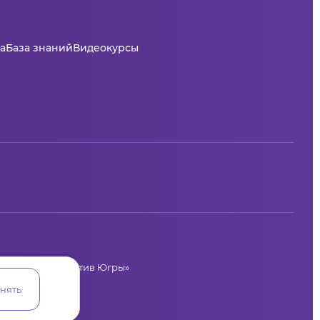
а
База знаний
Видеокурсы
циальных инициатив Югры»
лая, 36
нять