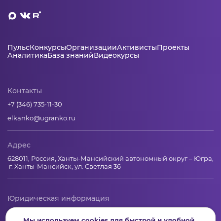
Пульс
Конкурсы
Организации
Активисты
Проекты
Аналитика
База знаний
Видеокурсы
Контакты
+7 (346) 735-11-30
elkanko@ugranko.ru
Адрес
628011, Россия, Ханты-Мансийский автономный округ – Югра,
г. Ханты-Мансийск, ул. Светлая 36
Юридическая информация
Региональный грантооператор Фонд «Центр гражданских и
Мы используем cookies для быстрой и удобной