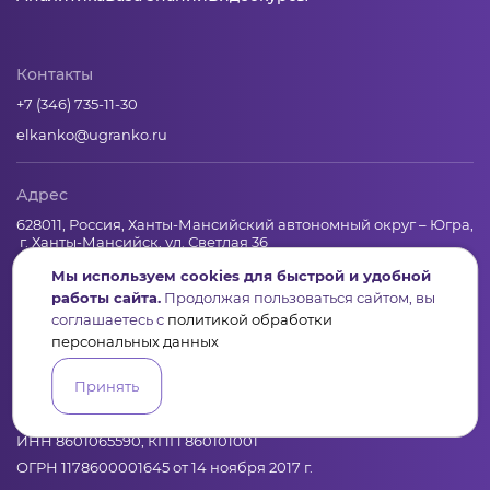
Контакты
+7 (346) 735-11-30
elkanko@ugranko.ru
Адрес
628011, Россия, Ханты-Мансийский автономный округ – Югра,
г. Ханты-Мансийск, ул. Светлая 36
Мы используем cookies для быстрой и удобной
работы сайта.
Продолжая пользоваться сайтом, вы
Юридическая информация
соглашаетесь с
политикой обработки
персональных данных
Региональный грантооператор Фонд «Центр гражданских и
социальных инициатив Югры»
Принять
Юридический и почтовый адрес: 628011, Ханты-Мансийск,
ул.Светлая, 36
ИНН 8601065590, КПП 860101001
ОГРН 1178600001645 от 14 ноября 2017 г.