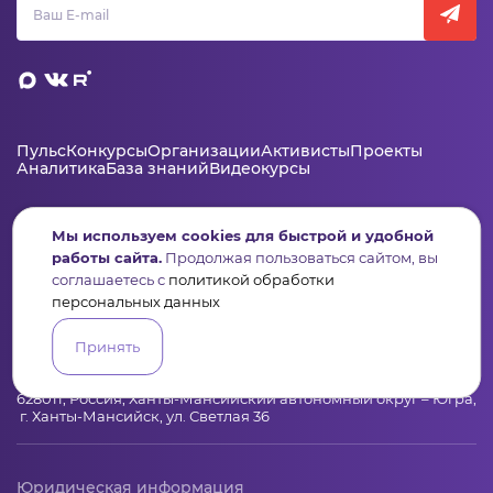
Пульс
Конкурсы
Организации
Активисты
Проекты
Аналитика
База знаний
Видеокурсы
Мы используем cookies для быстрой и удобной
Контакты
работы сайта.
Продолжая пользоваться сайтом, вы
+7 (346) 735-11-30
соглашаетесь с
политикой обработки
персональных данных
elkanko@ugranko.ru
Принять
Адрес
628011, Россия, Ханты-Мансийский автономный округ – Югра,
г. Ханты-Мансийск, ул. Светлая 36
Юридическая информация