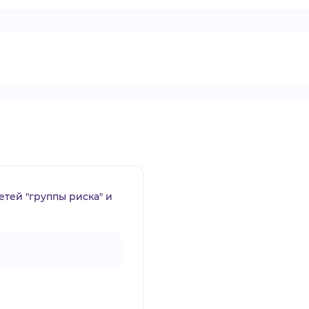
ВИДЕОКУРСЫ
ВОЙТИ
етей "группы риска" и