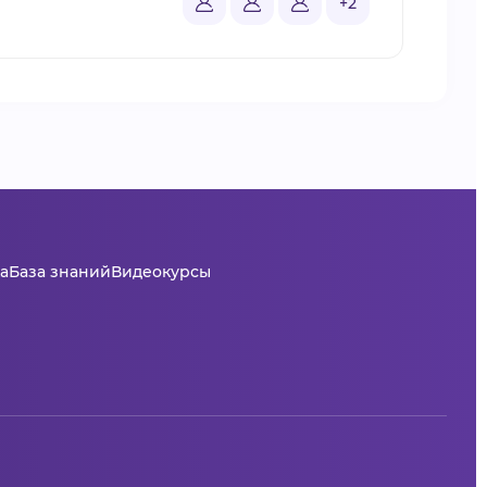
+2
а
База знаний
Видеокурсы