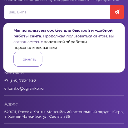
Мы используем cookies для быстрой и удобной
работы сайта.
Продолжая пользоваться сайтом, вы
соглашаетесь с
политикой обработки
Пульс
Конкурсы
Организации
Активисты
Проекты
персональных данных
Аналитика
База знаний
Видеокурсы
Принять
Контакты
+7 (346) 735-11-30
elkanko@ugranko.ru
Адрес
628011, Россия, Ханты-Мансийский автономный округ – Югра,
г. Ханты-Мансийск, ул. Светлая 36