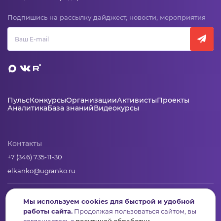
Подпишись на рассылку дайджест, новости, мероприятия
Пульс
Конкурсы
Организации
Активисты
Проекты
Аналитика
База знаний
Видеокурсы
Контакты
+7 (346) 735-11-30
elkanko@ugranko.ru
Адрес
Мы используем cookies для быстрой и удобной
работы сайта.
Продолжая пользоваться сайтом, вы
628011, Россия, Ханты-Мансийский автономный округ – Югра,
г. Ханты-Мансийск, ул. Светлая 36