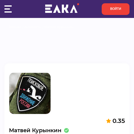
ВОЙТИ
Главная
Активисты
Матвей Курынкин
ПУЛЬС
КОНКУРСЫ
ОРГАНИЗАЦИИ
АКТИВИСТЫ
ПРОЕКТЫ
АНАЛИТИКА
0.35
БАЗА ЗНАНИЙ
Матвей Курынкин