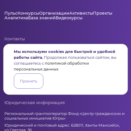
Пульс
Конкурсы
Организации
Активисты
Проекты
Аналитика
База знаний
Видеокурсы
Контакты
+7 (346) 735-11-30
Мы используем cookies для быстрой и удобной
elkanko@ugranko.ru
работы сайта.
Продолжая пользоваться сайтом, вы
соглашаетесь с
политикой обработки
персональных данных
Адрес
628011, Россия, Ханты-Мансийский автономный округ – Югра,
Принять
г. Ханты-Мансийск, ул. Светлая 36
Юридическая информация
Региональный грантооператор Фонд «Центр гражданских и
социальных инициатив Югры»
Юридический и почтовый адрес: 628011, Ханты-Мансийск,
ул.Светлая, 36