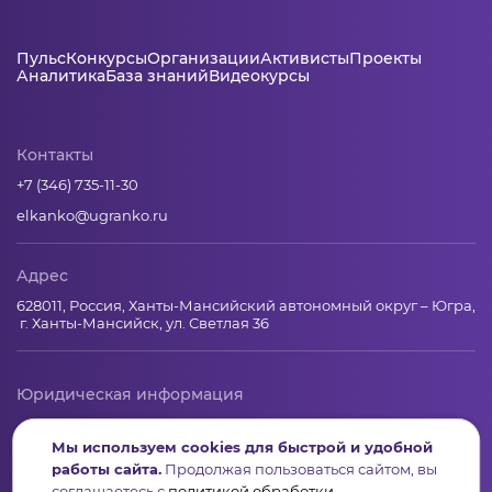
Пульс
Конкурсы
Организации
Активисты
Проекты
Аналитика
База знаний
Видеокурсы
Контакты
+7 (346) 735-11-30
elkanko@ugranko.ru
Адрес
628011, Россия, Ханты-Мансийский автономный округ – Югра,
г. Ханты-Мансийск, ул. Светлая 36
Юридическая информация
Региональный грантооператор Фонд «Центр гражданских и
Мы используем cookies для быстрой и удобной
социальных инициатив Югры»
работы сайта.
Продолжая пользоваться сайтом, вы
Юридический и почтовый адрес: 628011, Ханты-Мансийск,
соглашаетесь с
политикой обработки