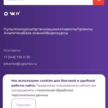
Пульс
Конкурсы
Организации
Активисты
Проекты
Аналитика
База знаний
Видеокурсы
Контакты
+7 (346) 735-11-30
elkanko@ugranko.ru
Адрес
Мы используем cookies для быстрой и удобной
628011, Россия, Ханты-Мансийский автономный округ – Югра,
работы сайта.
Продолжая пользоваться сайтом, вы
г. Ханты-Мансийск, ул. Светлая 36
соглашаетесь с
политикой обработки
персональных данных
Юридическая информация
Принять