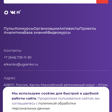
Пульс
Конкурсы
Организации
Активисты
Проекты
Аналитика
База знаний
Видеокурсы
Контакты
+7 (346) 735-11-30
elkanko@ugranko.ru
Адрес
628011, Россия, Ханты-Мансийский автономный округ – Югра,
г. Ханты-Мансийск, ул. Светлая 36
Мы используем cookies для быстрой и удобной
работы сайта.
Продолжая пользоваться сайтом, вы
соглашаетесь с
политикой обработки
Юридическая информация
персональных данных