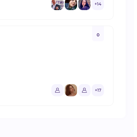
+14
0
+17