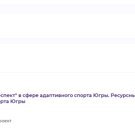
ВИДЕОКУРСЫ
ВОЙТИ
спект" в сфере адаптивного спорта Югры. Ресурсн
орта Югры
роект