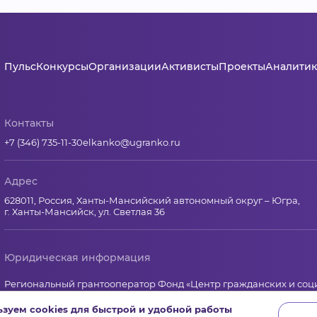
Пульс
Конкурсы
Организации
Активисты
Проекты
Аналитик
Контакты
+7 (346) 735-11-30
elkanko@ugranko.ru
Адрес
628011, Россия, Ханты-Мансийский автономный округ – Югра,
г. Ханты-Мансийск, ул. Светлая 36
Юридическая информация
Региональный грантооператор Фонд «Центр гражданских и со
Юридический и почтовый адрес: 628011, Ханты-Мансийск, ул.Свет
зуем cookies для быстрой и удобной работы