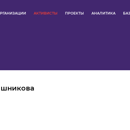
РГАНИЗАЦИИ
АКТИВИСТЫ
ПРОЕКТЫ
АНАЛИТИКА
БА
ПУЛЬС
КОНКУРСЫ
ОРГАНИЗАЦИИ
АКТИВИСТЫ
ишникова
ПРОЕКТЫ
АНАЛИТИКА
БАЗА ЗНАНИЙ