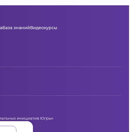
а
База знаний
Видеокурсы
циальных инициатив Югры»
лая, 36