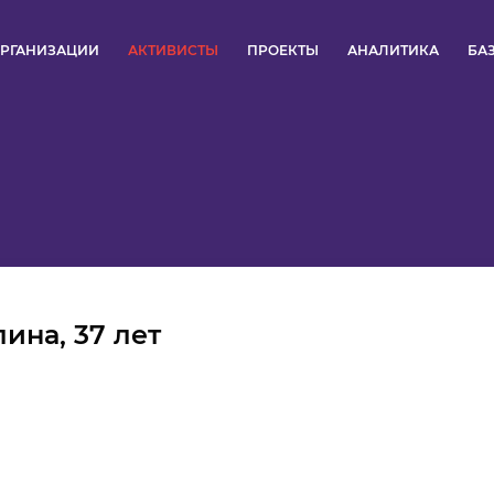
РГАНИЗАЦИИ
АКТИВИСТЫ
ПРОЕКТЫ
АНАЛИТИКА
БА
ПУЛЬС
КОНКУРСЫ
ОРГАНИЗАЦИИ
АКТИВИСТЫ
ина, 37 лет
ПРОЕКТЫ
АНАЛИТИКА
БАЗА ЗНАНИЙ