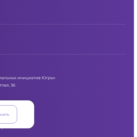
циальных инициатив Югры»
лая, 36
нять