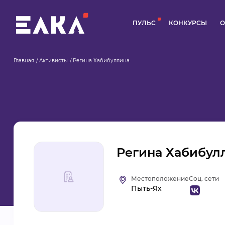
ПУЛЬС
КОНКУРСЫ
О
Главная
Активисты
Регина Хабибуллина
Регина Хабибулл
Местоположение
Соц. сети
Пыть-Ях