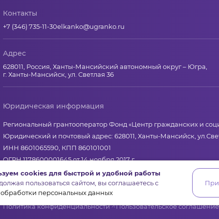
Контакты
+7 (346) 735-11-30
elkanko@ugranko.ru
Адрес
628011, Россия, Ханты-Мансийский автономный округ – Югра,
г. Ханты-Мансийск, ул. Светлая 36
Юридическая информация
Региональный грантооператор Фонд «Центр гражданских и со
Юридический и почтовый адрес: 628011, Ханты-Мансийск, ул.Свет
ИНН 8601065590, КПП 860101001
ОГРН 1178600001645 от 14 ноября 2017 г.
зуем cookies для быстрой и удобной работы
олжая пользоваться сайтом, вы соглашаетесь с
При
 обработки персональных данных
Политика конфиденциальности
Пользовательское соглашение