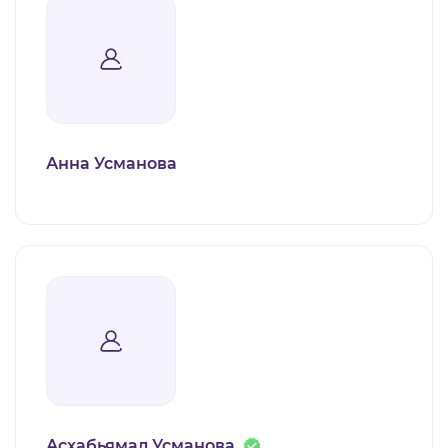
Анна Усманова
Асхабьямал Усманова