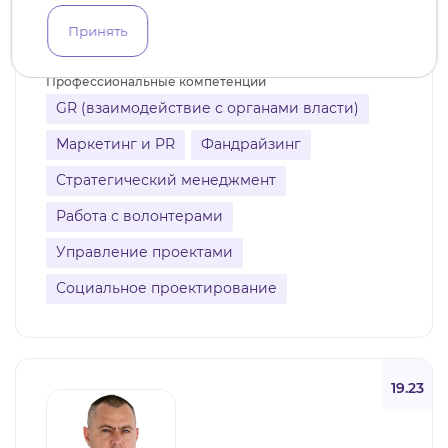
Нижневартовск
11 участий в проектах
Принять
4 реализованных проекта
Профессиональные компетенции
GR (взаимодействие с органами власти)
Маркетинг и PR
Фандрайзинг
Стратегический менеджмент
Работа с волонтерами
Управление проектами
Социальное проектирование
19.23