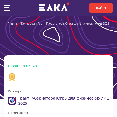
ВОЙТИ
Главная
Конкурсы
Грант Губернатора Югры для физических лиц 2025
ПУЛЬС
КОНКУРСЫ
ОРГАНИЗАЦИИ
Заявка №278
АКТИВИСТЫ
ПРОЕКТЫ
Конкурс:
АНАЛИТИКА
Грант Губернатора Югры для физических лиц
2025
БАЗА ЗНАНИЙ
Номинация: