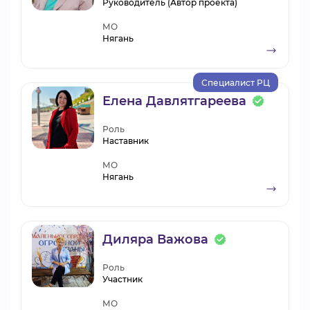
Руководитель (Автор проекта)
МО
Нягань
Специалист РЦ
Елена Давлятгареева
Роль
Наставник
МО
Нягань
Диляра Важова
Роль
Участник
МО