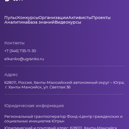
Пульс
Конкурсы
Организации
Активисты
Проекты
Аналитика
База знаний
Видеокурсы
Контакты
+7 (346) 735-11-30
elkanko@ugranko.ru
Адрес
628011, Россия, Ханты-Мансийский автономный округ – Югра,
г. Ханты-Мансийск, ул. Светлая 36
Юридическая информация
Региональный грантооператор Фонд «Центр гражданских и
социальных инициатив Югры»
Юридический и почтовый адрес: 628011, Ханты-Мансийск,