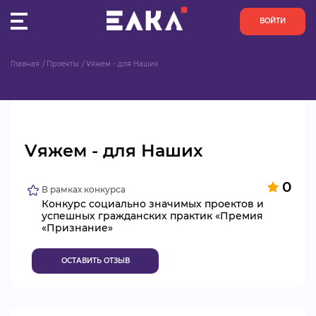
ВОЙТИ
Главная
Проекты
Vяжем - для Наших
ПУЛЬС
КОНКУРСЫ
Vяжем - для Наших
ОРГАНИЗАЦИИ
0
АКТИВИСТЫ
В рамках конкурса
Конкурс социально значимых проектов и
успешных гражданских практик «Премия
ПРОЕКТЫ
«Признание»
АНАЛИТИКА
ОСТАВИТЬ ОТЗЫВ
БАЗА ЗНАНИЙ