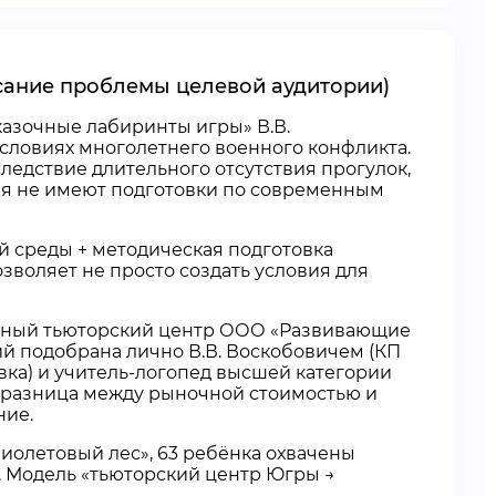
исание проблемы целевой аудитории)
казочные лабиринты игры» В.В.
 условиях многолетнего военного конфликта.
едствие длительного отсутствия прогулок,
ния не имеют подготовки по современным
й среды + методическая подготовка
зволяет не просто создать условия для
льный тьюторский центр ООО «Развивающие
ий подобрана лично В.В. Воскобовичем (КП
еевка) и учитель-логопед высшей категории
 — разница между рыночной стоимостью и
ние.
Фиолетовый лес», 63 ребёнка охвачены
. Модель «тьюторский центр Югры →