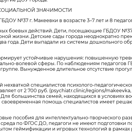
СОЦИАЛЬНОЙ ЗНАЧИМОСТИ
ГБДОУ №37 г. Макеевки в возрасте 3–7 лет и 8 педаг
ивных боевых действий. Дети, посещающие ГБДОУ №3
мирной жизни. Детские сады города неоднократно пре
ва года. Дети выпадали из системы дошкольного об
формирует устойчивые нарушения: повышенную трев
ально-волевой сферы. По наблюдениям педагогов ГБ
 группе. Вынужденное длительное отсутствие прогу
й нехваткой специалистов психолого-педагогическо
ляет от 2 700 руб. (psychiatr.clinic/regions/makeevk
026). Для большинства семей, находящихся в условиях 
е своевременная помощь специалистов имеет реша
вые пособия для интеллектуально-творческого разв
среда по ФГОС ДО, педагоги не имеют подготовки 
пытом геймификации и игровых технологий в рамках