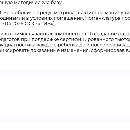
ошую методическую базу.
.В. Воскобовича предусматривает активное манипу
подинамии в условиях помещения. Номенклатура по
27.04.2026 ООО «РИВ»).
трёх взаимосвязанных компонентов: (1) создание ра
едагогов при поддержке сертифицированного тьюторс
 диагностика каждого ребёнка до и после реализаци
 зафиксировать доказанные изменения, сформировав