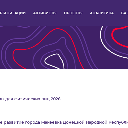
РГАНИЗАЦИИ
АКТИВИСТЫ
ПРОЕКТЫ
АНАЛИТИКА
БА
ПУЛЬС
КОНКУРСЫ
ОРГАНИЗАЦИИ
АКТИВИСТЫ
ПРОЕКТЫ
ры для физических лиц 2026
АНАЛИТИКА
БАЗА ЗНАНИЙ
е развитие города Макеевка Донецкой Народной Республ