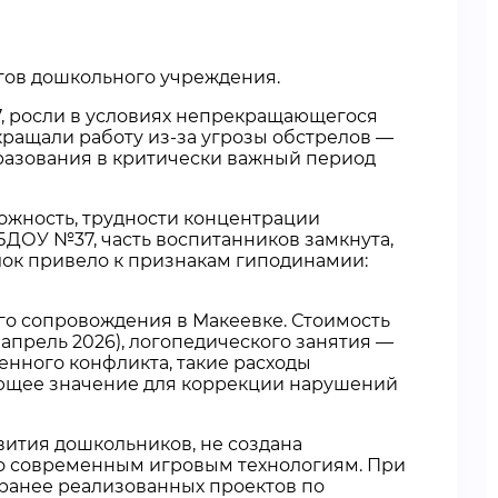
огов дошкольного учреждения.
7, росли в условиях непрекращающегося
кращали работу из-за угрозы обстрелов —
разования в критически важный период
ожность, трудности концентрации
ДОУ №37, часть воспитанников замкнута,
лок привело к признакам гиподинамии:
го сопровождения в Макеевке. Стоимость
a, апрель 2026), логопедического занятия —
военного конфликта, такие расходы
ющее значение для коррекции нарушений
ития дошкольников, не создана
по современным игровым технологиям. При
 ранее реализованных проектов по