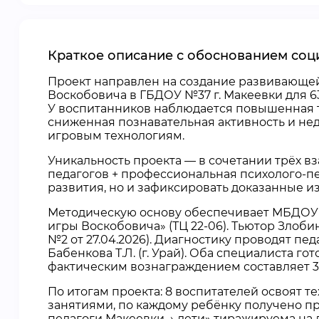
Краткое описание с обоснованием соц
Проект направлен на создание развивающей
Воскобовича в ГБДОУ №37 г. Макеевки для 63
У воспитанников наблюдается повышенная т
сниженная познавательная активность и не
игровым технологиям.
Уникальность проекта — в сочетании трёх 
педагогов + профессиональная психолого-пе
развития, но и зафиксировать доказанные и
Методическую основу обеспечивает МБДОУ 
игры Воскобовича» (ТЦ 22-06). Тьютор Злоб
№2 от 27.04.2026). Диагностику проводят пед
Бабенкова Т.Л. (г. Урай). Оба специалиста
фактическим вознаграждением составляет 379
По итогам проекта: 8 воспитателей освоят т
занятиями, по каждому ребёнку получено п
педагоги Макеевки → дети» тиражируема на 