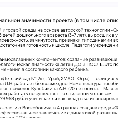
иальной значимости проекта (в том числе оп
 игровой среды на основе авторской технологии «С
 детей дошкольного возраста (3–7 лет), выросших в
ревожность, замкнутость, признаки гиподинамии всл
достаточная готовность к школе. Педагоги учрежде
взаимосвязанных компонентов: создание развивающе
дагогическая диагностика детей ДО и ПОСЛЕ. Это по
зменения в состоянии каждого ребёнка.
«Детский сад №12» (г. Урай, ХМАО–Югра) — официа
ина Л.Н. работает безвозмездно. Номенклатура пособ
агог-психолог Кулебякина А.Н. (20 лет опыта, г. Мак
 готовы работать по существенно сниженным ставкам
 968 руб. и учитывается как вклад в sofинансирова
ехнологию Воскобовича, в 4 группах создана среда «
рофессиональное заключение с динамикой развития
другие ДОУ города.