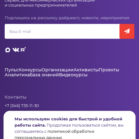
Сервис для некоммерческих организаций
и социальных предпринимателей
Подпишись на рассылку дайджест, новости, мероприятия
Пульс
Конкурсы
Организации
Активисты
Проекты
Аналитика
База знаний
Видеокурсы
Контакты
+7 (346) 735-11-30
elkanko@ugranko.ru
Мы используем cookies для быстрой и удобной
работы сайта.
Продолжая пользоваться сайтом, вы
Адрес
соглашаетесь с
политикой обработки
персональных данных