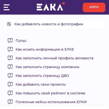
ВОЙТИ
Как добавлять новости и фотографии
ПУЛЬС
Типы новостей
КОНКУРСЫ
Подписки на новости
Пульс
Добавление новости
Как искать информацию в ЕЛКЕ
ОРГАНИЗАЦИИ
Добавление фотоальбома
Как заполнить личный профиль активиста
Ответственность пользователя
АКТИВИСТЫ
Как заполнить страницу компании
Как заполнить страницу ДВО
ПРОЕКТЫ
Как добавить свои проекты
АНАЛИТИКА
Как повысить свой рейтинг в системе
Полезные кейсы использования ЕЛКИ
БАЗА ЗНАНИЙ