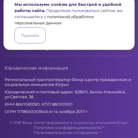
Контакты
Мы используем cookies для быстрой и удобной
+7 (346) 735-11-30
работы сайта.
Продолжая пользоваться сайтом, вы
соглашаетесь с
политикой обработки
elkanko@ugranko.ru
персональных данных
Адрес
Принять
628011, Россия, Ханты-Мансийский автономный округ – Югра,
г. Ханты-Мансийск, ул. Светлая 36
Юридическая информация
Региональный грантооператор Фонд «Центр гражданских и
социальных инициатив Югры»
Юридический и почтовый адрес: 628011, Ханты-Мансийск,
ул.Светлая, 36
ИНН 8601065590, КПП 860101001
ОГРН 1178600001645 от 14 ноября 2017 г.
© 2026 Фонд «Центр гражданских и социальных инициатив Югры»
Политика конфиденциальности
Пользовательское соглашение