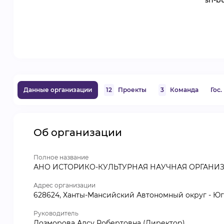
sn-b
Данные организации
12
Проекты
3
Команда
Гос
Об организации
Полное название
АНО ИСТОРИКО-КУЛЬТУРНАЯ НАУЧНАЯ ОРГАНИ
Адрес организации
628624, Ханты-Мансийский Автономный округ - Югр
Руководитель
Дозморова Алсу Робертовна (Директор)