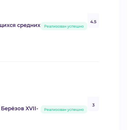
4.5
щихся средних
Реализован успешно
3
Берёзов XVII-
Реализован успешно