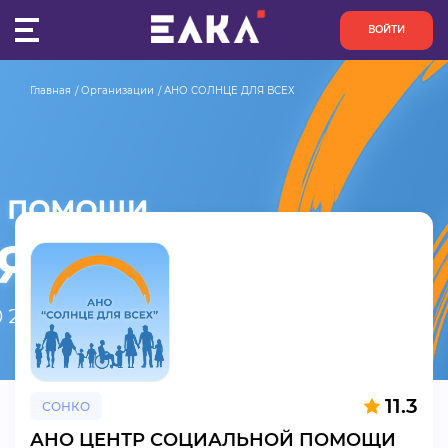
ВОЙТИ
Главная
Организации
АНО СОЛНЦЕ ДЛЯ ВСЕХ
ПУЛЬС
КОНКУРСЫ
ОРГАНИЗАЦИИ
АКТИВИСТЫ
ПРОЕКТЫ
АНАЛИТИКА
11.3
СОНКО
БАЗА ЗНАНИЙ
АНО ЦЕНТР СОЦИАЛЬНОЙ ПОМОЩИ