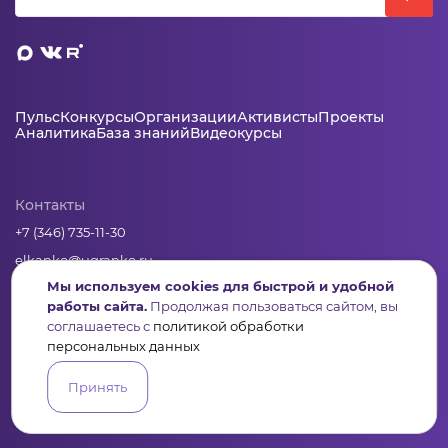
Пульс
Конкурсы
Организации
Активисты
Проекты
Аналитика
База знаний
Видеокурсы
Контакты
+7 (346) 735-11-30
elkanko@ugranko.ru
Мы используем cookies для быстрой и удобной
работы сайта.
Продолжая пользоваться сайтом, вы
Адрес
соглашаетесь с
политикой обработки
628011, Россия, Ханты-Мансийский автономный округ – Югра,
персональных данных
г. Ханты-Мансийск, ул. Светлая 36
Принять
Юридическая информация