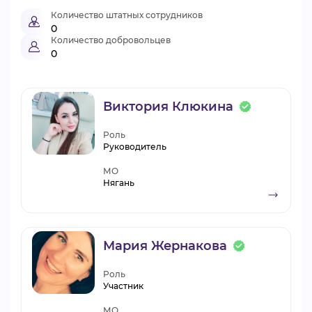
Количество штатных сотрудников
0
Количество добровольцев
0
Виктория Клюкина
Роль
Руководитель
МО
Нягань
Мария Жернакова
Роль
Участник
МО