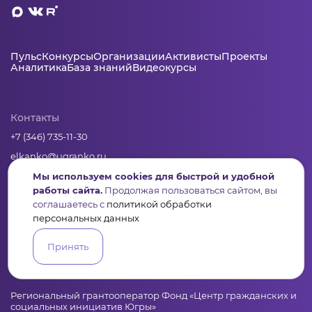
Пульс
Конкурсы
Организации
Активисты
Проекты
Аналитика
База знаний
Видеокурсы
Контакты
+7 (346) 735-11-30
elkanko@ugranko.ru
Мы используем cookies для быстрой и удобной
работы сайта.
Продолжая пользоваться сайтом, вы
Адрес
соглашаетесь с
политикой обработки
628011, Россия, Ханты-Мансийский автономный округ – Югра,
персональных данных
г. Ханты-Мансийск, ул. Светлая 36
Принять
Юридическая информация
Региональный грантооператор Фонд «Центр гражданских и
социальных инициатив Югры»