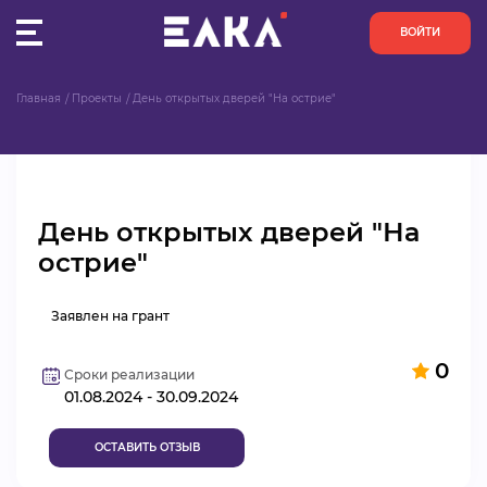
ВОЙТИ
Главная
Проекты
День открытых дверей "На острие"
ПУЛЬС
КОНКУРСЫ
День открытых дверей "На
ОРГАНИЗАЦИИ
острие"
АКТИВИСТЫ
Заявлен на грант
ПРОЕКТЫ
0
Сроки реализации
01.08.2024 - 30.09.2024
АНАЛИТИКА
ОСТАВИТЬ ОТЗЫВ
БАЗА ЗНАНИЙ