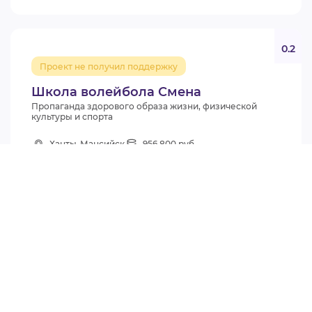
0.2
Проект не получил поддержку
Школа волейбола Смена
Пропаганда здорового образа жизни, физической
культуры и спорта
Ханты-Мансийск
956 800 руб.
Грант губернатора СО НКО (Первый конкурс 2025)
АНО ШКОЛА ВОЛЕЙБОЛА СМЕНА
1