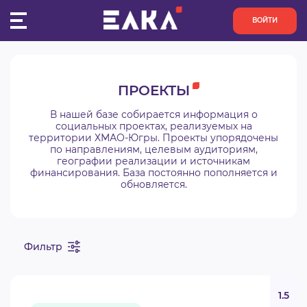
ВОЙТИ
ПУЛЬС
ПРОЕКТЫ
КОНКУРСЫ
В нашей базе собирается информация о
социальных проектах, реализуемых на
территории ХМАО-Югры. Проекты упорядочены
ОРГАНИЗАЦИИ
по направлениям, целевым аудиториям,
географии реализации и источникам
финансирования. База постоянно пополняется и
АКТИВИСТЫ
обновляется.
ПРОЕКТЫ
Фильтр
АНАЛИТИКА
БАЗА ЗНАНИЙ
1.5