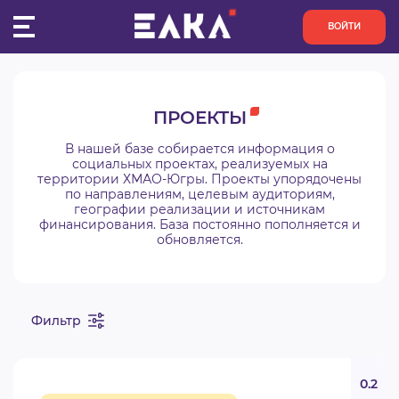
ВОЙТИ
ПУЛЬС
ПРОЕКТЫ
КОНКУРСЫ
В нашей базе собирается информация о
социальных проектах, реализуемых на
территории ХМАО-Югры. Проекты упорядочены
ОРГАНИЗАЦИИ
по направлениям, целевым аудиториям,
географии реализации и источникам
финансирования. База постоянно пополняется и
АКТИВИСТЫ
обновляется.
ПРОЕКТЫ
Фильтр
АНАЛИТИКА
БАЗА ЗНАНИЙ
0.2