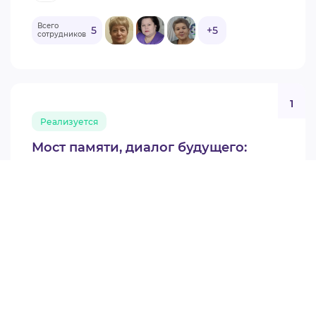
Всего
5
+5
сотрудников
1
Реализуется
Мост памяти, диалог будущего:
молодежная патриотическая
дипломатия Югры
Октябрьский район, Мегион
3 292 143 руб.
Грант губернатора СО НКО (Первый конкурс 2026)
АНО РЦ ОКТЯБРЬСКОГО РАЙОНА