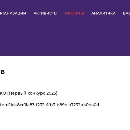
РГАНИЗАЦИИ
АКТИВИСТЫ
ПРОЕКТЫ
АНАЛИТИКА
БА
ПУЛЬС
КОНКУРСЫ
ОРГАНИЗАЦИИ
ов
АКТИВИСТЫ
ПРОЕКТЫ
КО (Первый конкурс 2025)
/item?id=8cc1fa83-f232-4fb3-b89e-a7232b40ba0d
АНАЛИТИКА
БАЗА ЗНАНИЙ