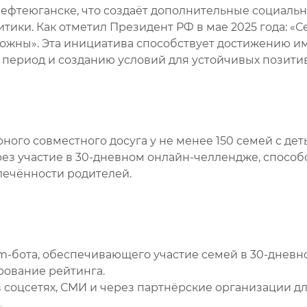
Нефтеюганске, что создаёт дополнительные социаль
тики. Как отметил Президент РФ в мае 2025 года: «С
жны». Эта инициатива способствует достижению им
период и созданию условий для устойчивых позити
го совместного досуга у не менее 150 семей с дет
 через участие в 30-дневном онлайн-челлендже, спо
лечённости родителей.
m-бота, обеспечивающего участие семей в 30-дневн
рование рейтинга.
оцсетях, СМИ и через партнёрские организации дл
.