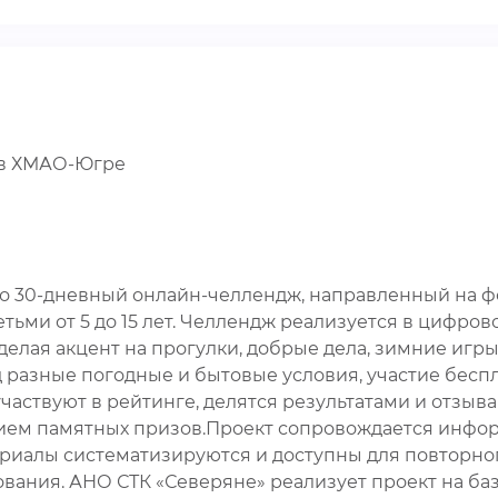
е в ХМАО-Югре
это 30-дневный онлайн-челлендж, направленный на
етьми от 5 до 15 лет. Челлендж реализуется в цифро
делая акцент на прогулки, добрые дела, зимние игр
д разные погодные и бытовые условия, участие беспл
частвуют в рейтинге, делятся результатами и отзыв
ием памятных призов.Проект сопровождается инфо
ериалы систематизируются и доступны для повторног
ания. АНО СТК «Северяне» реализует проект на ба