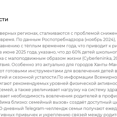
сти
верных регионах, сталкиваются с проблемой снижен
 время. По данным Роспотребнадзора (ноябрь 2024),
равнению с тёплым временем года, что приводит к 
 июне 2025 года, указано, что до 60% детей школьн
ана с малоподвижным образом жизни (Cyberleninka, 2
ия. Особенно это актуально для городов Ханты-Ман
ют готовыми инструментами для вовлечения детей в 
тий и сезонной усталости.По информации Всемирно
тигают рекомендуемых уровней физической активност
емей, а также увеличивает нагрузку на систему здр
ивает необходимость вовлечения родителей в проф
 «Зима близко: семейный вызов» создаёт доступный 
0-дневный Telegram-челлендж семьи получают ежедн
тивных привычек и укреплению связей между родит