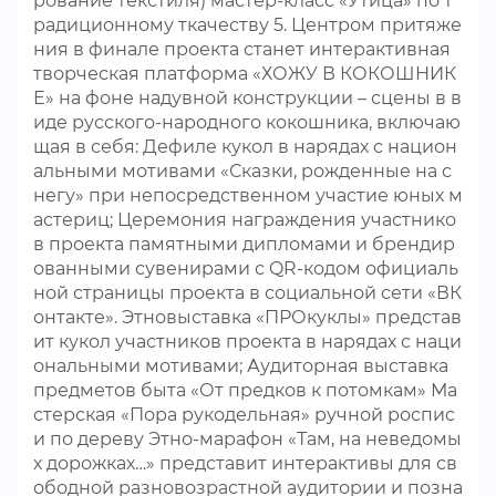
рование текстиля) мастер-класс «Утица» по т
радиционному ткачеству 5. Центром притяже
ния в финале проекта станет интерактивная
творческая платформа «ХОЖУ В КОКОШНИК
Е» на фоне надувной конструкции – сцены в в
иде русского-народного кокошника, включаю
щая в себя: Дефиле кукол в нарядах с национ
альными мотивами «Сказки, рожденные на с
негу» при непосредственном участие юных м
астериц; Церемония награждения участнико
в проекта памятными дипломами и брендир
ованными сувенирами с QR-кодом официаль
ной страницы проекта в социальной сети «ВК
онтакте». Этновыставка «ПРОкуклы» представ
ит кукол участников проекта в нарядах с наци
ональными мотивами; Аудиторная выставка
предметов быта «От предков к потомкам» Ма
стерская «Пора рукодельная» ручной роспис
и по дереву Этно-марафон «Там, на неведомы
х дорожках…» представит интерактивы для св
ободной разновозрастной аудитории и позна