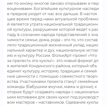
им по-иному, многое заново открываем и пер
еоцениваем. Богатейшее культурное наследи
е предков уходит от нас все дальше. В настоя
щее время перед нами актуальной проблемо
й является утрата национальной традиционн
ой культуры, разрушение которой ведёт к рас
паду в сознании народа представлений о зна
чимости семьи, дома, рода – это то, что состав
ляло традиционный жизненный уклад, нацио
нальный характер и дух, национальную истор
ию и культуру России. ФолькАрт-проект «Что
за прелесть эти куклы!»- это новый формат дл
я жителей Кондинского района, который объ
единит культуру, историю, традиции и семей
ные ценности с помощью совместного творч
ества. Участниками проекта станут семейные
команды (бабушкии внучки, мамы и дочки), к
оторые будут создавать наряды с национальн
ыми мотивами для своих кукол под руководст
вом мастеров – наставников. Одевание куклы