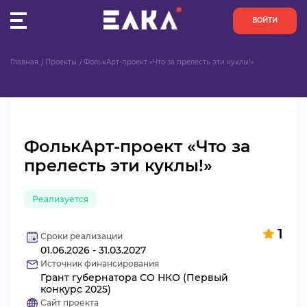
ВОЙТИ
Главная
Проекты
ФолькАрт-проект «Что за прелесть эти куклы!»
ПУЛЬС
КОНКУРСЫ
ФолькАрт-проект «Что за
ОРГАНИЗАЦИИ
прелесть эти куклы!»
АКТИВИСТЫ
Реализуется
ПРОЕКТЫ
1
Сроки реализации
01.06.2026 - 31.03.2027
АНАЛИТИКА
Источник финансирования
Грант губернатора СО НКО (Первый
БАЗА ЗНАНИЙ
конкурс 2025)
Сайт проекта