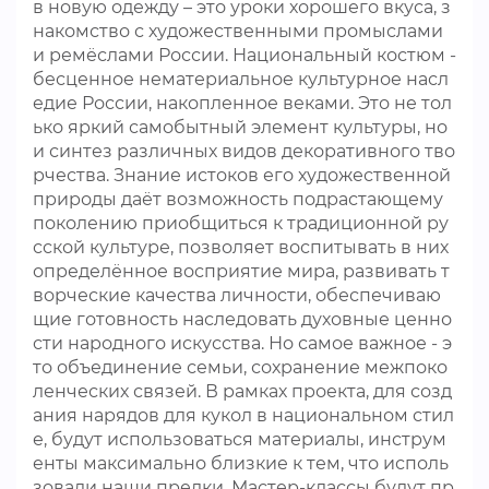
в новую одежду – это уроки хорошего вкуса, з
накомство с художественными промыслами
и ремёслами России. Национальный костюм -
бесценное нематериальное культурное насл
едие России, накопленное веками. Это не тол
ько яркий самобытный элемент культуры, но
и синтез различных видов декоративного тво
рчества. Знание истоков его художественной
природы даёт возможность подрастающему
поколению приобщиться к традиционной ру
сской культуре, позволяет воспитывать в них
определённое восприятие мира, развивать т
ворческие качества личности, обеспечиваю
щие готовность наследовать духовные ценно
сти народного искусства. Но самое важное - э
то объединение семьи, сохранение межпоко
ленческих связей. В рамках проекта, для созд
ания нарядов для кукол в национальном стил
е, будут использоваться материалы, инструм
енты максимально близкие к тем, что исполь
зовали наши предки. Мастер-классы будут пр