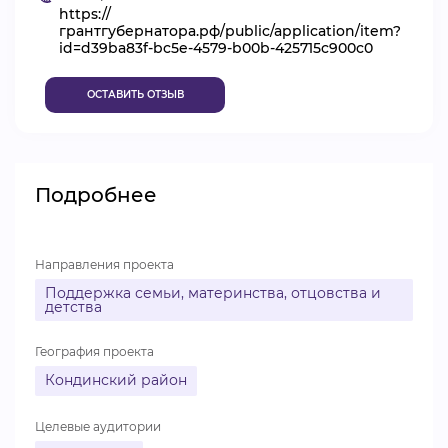
https://
ВИДЕОКУРСЫ
грантгубернатора.рф/public/application/item?
id=d39ba83f-bc5e-4579-b00b-425715c900c0
ОСТАВИТЬ ОТЗЫВ
ВОЙТИ
Подробнее
Направления проекта
Поддержка семьи, материнства, отцовства и
детства
География проекта
Кондинский район
Целевые аудитории