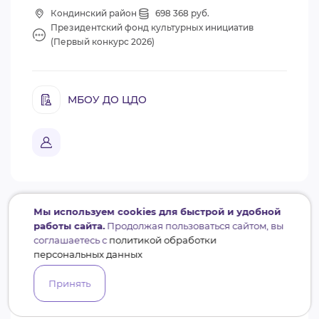
Кондинский район
698 368 руб.
Президентский фонд культурных инициатив
(Первый конкурс 2026)
МБОУ ДО ЦДО
Мы используем cookies для быстрой и удобной
0.3
работы сайта.
Продолжая пользоваться сайтом, вы
Проект не получил поддержку
соглашаетесь с
политикой обработки
персональных данных
Креатив-ПРОФИ: Школа
комплексных компетенций
Принять
креативного кластера