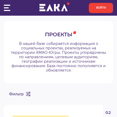
ВОЙТИ
ПУЛЬС
ПРОЕКТЫ
КОНКУРСЫ
В нашей базе собирается информация о
социальных проектах, реализуемых на
территории ХМАО-Югры. Проекты упорядочены
ОРГАНИЗАЦИИ
по направлениям, целевым аудиториям,
географии реализации и источникам
финансирования. База постоянно пополняется и
АКТИВИСТЫ
обновляется.
ПРОЕКТЫ
Фильтр
АНАЛИТИКА
БАЗА ЗНАНИЙ
0.2