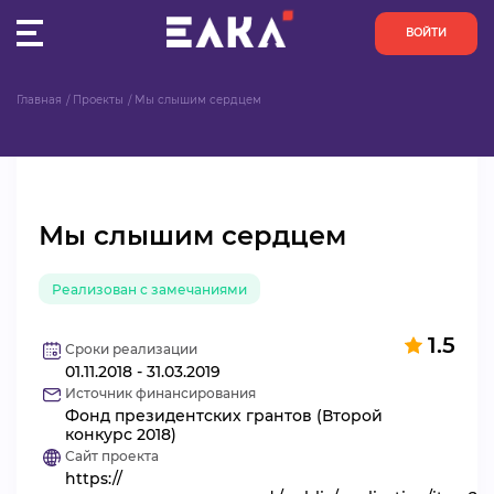
ВОЙТИ
Главная
Проекты
Мы слышим сердцем
ПУЛЬС
КОНКУРСЫ
Мы слышим сердцем
ОРГАНИЗАЦИИ
Реализован с замечаниями
АКТИВИСТЫ
1.5
ПРОЕКТЫ
Сроки реализации
01.11.2018 - 31.03.2019
Источник финансирования
АНАЛИТИКА
Фонд президентских грантов (Второй
конкурс 2018)
Сайт проекта
БАЗА ЗНАНИЙ
https://