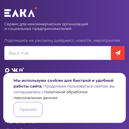
Сервис для некоммерческих организаций
и социальных предпринимателей
Подпишись на рассылку дайджест, новости, мероприятия
Мы используем cookies для быстрой и удобной
работы сайта.
Продолжая пользоваться сайтом, вы
Пульс
Конкурсы
Организации
Активисты
Проекты
соглашаетесь с
политикой обработки
Аналитика
База знаний
Видеокурсы
персональных данных
Принять
Контакты
+7 (346) 735-11-30