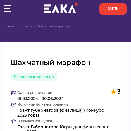
ВОЙТИ
Главная
Проекты
Шахматный марафон
ПУЛЬС
КОНКУРСЫ
Шахматный марафон
ОРГАНИЗАЦИИ
Реализован успешно
АКТИВИСТЫ
3
ПРОЕКТЫ
Сроки реализации
01.03.2024 - 30.06.2024
Источник финансирования
АНАЛИТИКА
Грант губернатора (физ.лица) (Конкурс
2023 года)
В рамках конкурса
БАЗА ЗНАНИЙ
Грант Губернатора Югры для физических