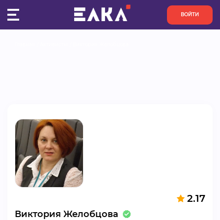
ВОЙТИ
Главная
Активисты
Виктория Желобцова
ПУЛЬС
КОНКУРСЫ
ОРГАНИЗАЦИИ
АКТИВИСТЫ
ПРОЕКТЫ
АНАЛИТИКА
2.17
БАЗА ЗНАНИЙ
Виктория Желобцова