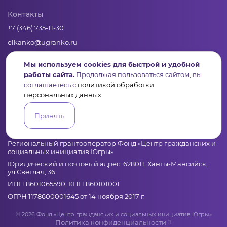
Контакты
+7 (346) 735-11-30
elkanko@ugranko.ru
Мы используем cookies для быстрой и удобной
Адрес
работы сайта.
Продолжая пользоваться сайтом, вы
628011, Россия, Ханты-Мансийский автономный округ – Югра,
соглашаетесь с
политикой обработки
г. Ханты-Мансийск, ул. Светлая 36
персональных данных
Принять
Юридическая информация
Региональный грантооператор Фонд «Центр гражданских и
социальных инициатив Югры»
Юридический и почтовый адрес: 628011, Ханты-Мансийск,
ул.Светлая, 36
ИНН 8601065590, КПП 860101001
ОГРН 1178600001645 от 14 ноября 2017 г.
© 2026 Фонд «Центр гражданских и социальных инициатив Югры»
Политика конфиденциальности