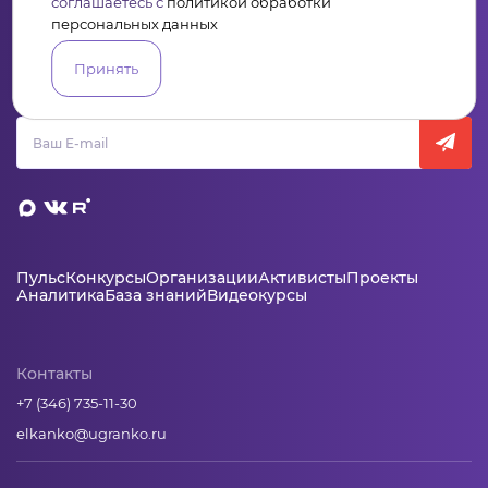
соглашаетесь с
политикой обработки
персональных данных
Сервис для некоммерческих организаций
и социальных предпринимателей
Принять
Подпишись на рассылку дайджест, новости, мероприятия
Пульс
Конкурсы
Организации
Активисты
Проекты
Аналитика
База знаний
Видеокурсы
Контакты
+7 (346) 735-11-30
elkanko@ugranko.ru