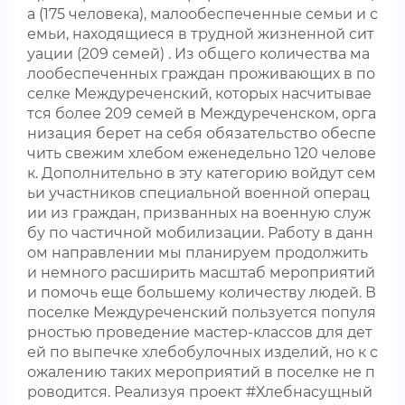
а (175 человека), малообеспеченные семьи и с
емьи, находящиеся в трудной жизненной сит
уации (209 семей) . Из общего количества ма
лообеспеченных граждан проживающих в по
селке Междуреченский, которых насчитывае
тся более 209 семей в Междуреченском, орга
низация берет на себя обязательство обеспе
чить свежим хлебом еженедельно 120 челове
к. Дополнительно в эту категорию войдут сем
ьи участников специальной военной операц
ии из граждан, призванных на военную служ
бу по частичной мобилизации. Работу в данн
ом направлении мы планируем продолжить
и немного расширить масштаб мероприятий
и помочь еще большему количеству людей. В
поселке Междуреченский пользуется популя
рностью проведение мастер-классов для дет
ей по выпечке хлебобулочных изделий, но к с
ожалению таких мероприятий в поселке не п
роводится. Реализуя проект #Хлебнасущный