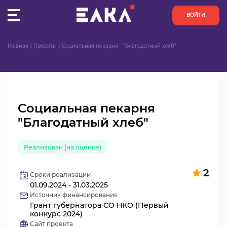
ВОЙТИ
Главная
Проекты
Социальная пекарня   "Благодатный хлеб"
ПУЛЬС
КОНКУРСЫ
Социальная пекарня
ОРГАНИЗАЦИИ
"Благодатный хлеб"
АКТИВИСТЫ
Реализован (на оценке)
ПРОЕКТЫ
2
Сроки реализации
01.09.2024 - 31.03.2025
АНАЛИТИКА
Источник финансирования
Грант губернатора СО НКО (Первый
БАЗА ЗНАНИЙ
конкурс 2024)
Сайт проекта