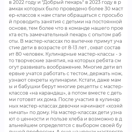
в 2022 году и "Добрый пекарь" в 2023 году в р
амках которых было проведено более 30 маст
ер-классов к нам стали обращаться с просьбо
й проводить занятия с детьми на постоянной
основе, тем более что в команде нашего прое
кта есть замечательный пекарь с опытом раб
оты. В мастер-классах по выпечке примут уча
стие дети в возрасте от 8-13 лет , охват состав
ит 80 человек. Кулинарные мастер-классы - э
то творческие занятия, на которых ребята см
огут развивать воображение. Многие дети вп
ервые учатся работать с тестом, держать нож,
узнают секреты кулинарии. Кстати, даже мам
ы и бабушки берут многие рецепты с мастер-
классов «на карандаш», а потом вместе с деть
ми готовят их дома. После участия в кулинар
ных мастер-классах девочки начинают «хозяй
ничать» по дому. На мастер-классах дети узна
ют о ценности и пользе хлеба и возможно в д
альнейшем определятся с выбором своей бу
дущей профессии. А еще на уроках мастерств