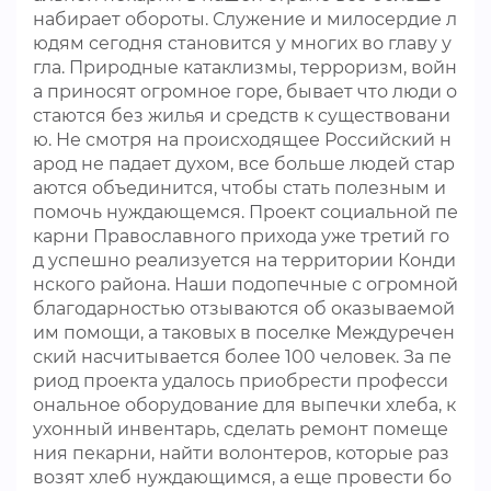
набирает обороты. Служение и милосердие л
юдям сегодня становится у многих во главу у
гла. Природные катаклизмы, терроризм, войн
а приносят огромное горе, бывает что люди о
стаются без жилья и средств к существовани
ю. Не смотря на происходящее Российский н
арод не падает духом, все больше людей стар
аются объединится, чтобы стать полезным и
помочь нуждающемся. Проект социальной пе
карни Православного прихода уже третий го
д успешно реализуется на территории Конди
нского района. Наши подопечные с огромной
благодарностью отзываются об оказываемой
им помощи, а таковых в поселке Междуречен
ский насчитывается более 100 человек. За пе
риод проекта удалось приобрести професси
ональное оборудование для выпечки хлеба, к
ухонный инвентарь, сделать ремонт помеще
ния пекарни, найти волонтеров, которые раз
возят хлеб нуждающимся, а еще провести бо