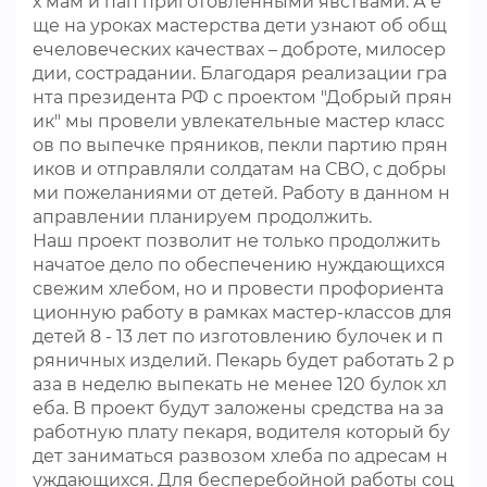
х мам и пап приготовленными явствами. А е
ще на уроках мастерства дети узнают об общ
ечеловеческих качествах – доброте, милосер
дии, сострадании. Благодаря реализации гра
нта президента РФ с проектом "Добрый прян
ик" мы провели увлекательные мастер класс
ов по выпечке пряников, пекли партию прян
иков и отправляли солдатам на СВО, с добры
ми пожеланиями от детей. Работу в данном н
аправлении планируем продолжить.
Наш проект позволит не только продолжить
начатое дело по обеспечению нуждающихся
свежим хлебом, но и провести профориента
ционную работу в рамках мастер-классов для
детей 8 - 13 лет по изготовлению булочек и п
ряничных изделий. Пекарь будет работать 2 р
аза в неделю выпекать не менее 120 булок хл
еба. В проект будут заложены средства на за
работную плату пекаря, водителя который бу
дет заниматься развозом хлеба по адресам н
уждающихся. Для бесперебойной работы соц