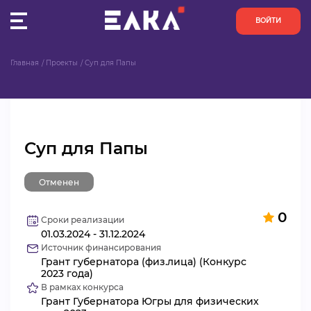
ВОЙТИ
Главная
Проекты
Суп для Папы
ПУЛЬС
КОНКУРСЫ
Суп для Папы
ОРГАНИЗАЦИИ
Отменен
АКТИВИСТЫ
0
ПРОЕКТЫ
Сроки реализации
01.03.2024 - 31.12.2024
Источник финансирования
АНАЛИТИКА
Грант губернатора (физ.лица) (Конкурс
2023 года)
В рамках конкурса
БАЗА ЗНАНИЙ
Грант Губернатора Югры для физических