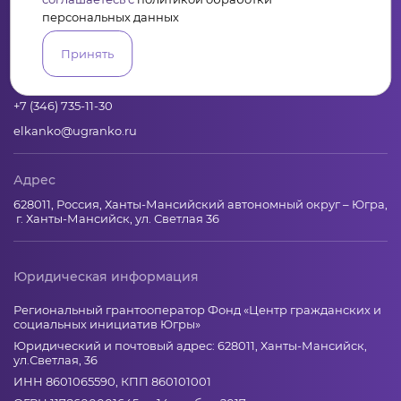
Пульс
Конкурсы
Организации
Активисты
Проекты
Аналитика
База знаний
Видеокурсы
персональных данных
Принять
Контакты
+7 (346) 735-11-30
elkanko@ugranko.ru
Адрес
628011, Россия, Ханты-Мансийский автономный округ – Югра,
г. Ханты-Мансийск, ул. Светлая 36
Юридическая информация
Региональный грантооператор Фонд «Центр гражданских и
социальных инициатив Югры»
Юридический и почтовый адрес: 628011, Ханты-Мансийск,
ул.Светлая, 36
ИНН 8601065590, КПП 860101001