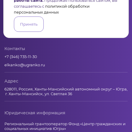
работы сайта.
Продолжая пользоваться сайтом, вы
соглашаетесь с
политикой обработки
персональных данных
Пульс
Конкурсы
Организации
Активисты
Проекты
Принять
Аналитика
База знаний
Видеокурсы
Контакты
+7 (346) 735-11-30
elkanko@ugranko.ru
Адрес
628011, Россия, Ханты-Мансийский автономный округ – Югра,
г. Ханты-Мансийск, ул. Светлая 36
Юридическая информация
Региональный грантооператор Фонд «Центр гражданских и
социальных инициатив Югры»