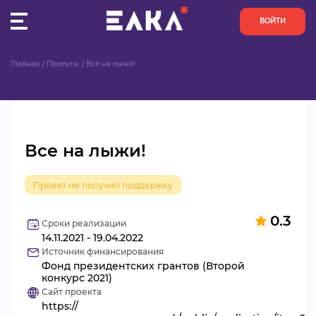
ВОЙТИ
Главная
Проекты
Все на лыжи!
ПУЛЬС
КОНКУРСЫ
Все на лыжи!
ОРГАНИЗАЦИИ
Проект не получил поддержку
АКТИВИСТЫ
0.3
ПРОЕКТЫ
Сроки реализации
14.11.2021 - 19.04.2022
Источник финансирования
АНАЛИТИКА
Фонд президентских грантов (Второй
конкурс 2021)
Сайт проекта
БАЗА ЗНАНИЙ
https://