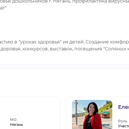
вья дошкольников г. Нягань, профилактика вирусных
ат"
тию в "уроках здоровья" их детей. Создание комфо
доровья, конкурсов, выставок, посещения "Соляных 
Еле
МО
Роль
Нягань
Участ