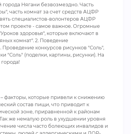
города Нягани безвозмездно. Часть
ы", часть комнат за счет средств АЦФР
евять специалистов-волонтеров АЦФР
том проекте - самое важное. Огромные
"Уроков здоровья", которые включают в
яных комнат". 2. Поведение
. Проведение конкурсов рисунков "Соль",
и "Соль" (поделки, картины, рисунки). На
 города!
 – факторы, которые привели к снижению
еский состав пищи, что приводит к
ической зоне, приравненной к районам
Так же немалую роль в ухудшении уровня
чение числа часто болеющих инвалидов и
темы, людей с аллергическими и ЛОР-