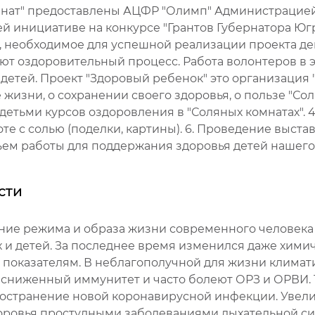
нат" предоставлены АЦФР "Олимп" Администрацией 
й инициативе на конкурсе "Грантов Губернатора Югр
 необходимое для успешной реализации проекта д
ют оздоровительный процесс. Работа волонтеров в э
детей. Проект "Здоровый ребенок" это организация 
 жизни, о сохранении своего здоровья, о пользе "Сол
етьми курсов оздоровления в "Соляных комнатах". 4
те с солью (поделки, картины). 6. Проведение выставк
ем работы для поддержания здоровья детей нашего
сти
ние режима и образа жизни современного человека
 и детей. За последнее время изменился даже химич
показателям. В неблагополучной для жизни климат
 сниженный иммунитет и часто болеют ОРЗ и ОРВИ. 
остранение новой коронавирусной инфекции. Увели
ровья простудными заболеваниями дыхательной сис