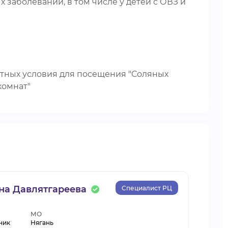
 заболеваний, в том числе у детей с ОВЗ и
ртных условия для посещения "Соляных
комнат"
на Давлятгареева
Специалист РЦ
МО
ник
Нягань