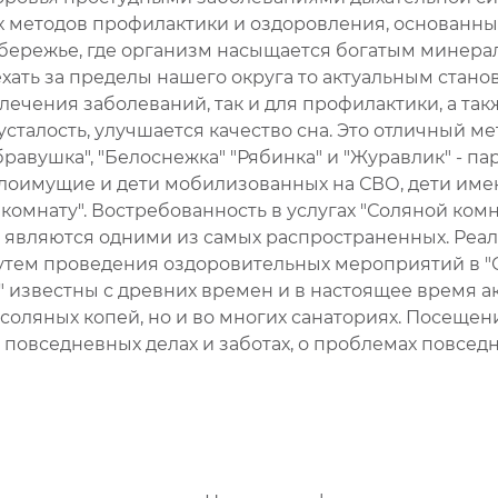
х методов профилактики и оздоровления, основанны
обережье, где организм насыщается богатым минерал
хать за пределы нашего округа то актуальным стано
 лечения заболеваний, так и для профилактики, а т
усталость, улучшается качество сна. Это отличный м
убравушка", "Белоснежка" "Рябинка" и "Журавлик" - 
малоимущие и дети мобилизованных на СВО, дети и
 комнату". Востребованность в услугах "Соляной ко
е являются одними из самых распространенных. Ре
утем проведения оздоровительных мероприятий в "
 известны с древних времен и в настоящее время ак
соляных копей, но и во многих санаториях. Посещен
о повседневных делах и заботах, о проблемах повсед