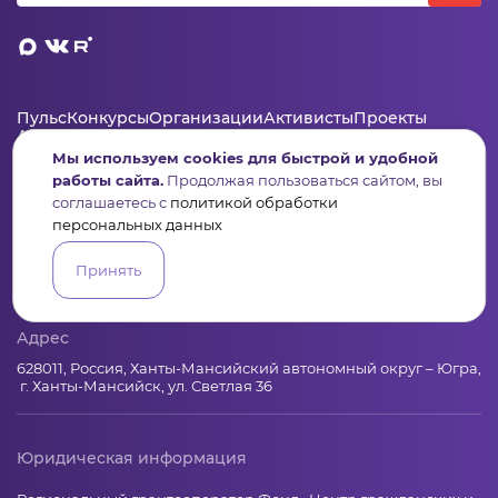
Пульс
Конкурсы
Организации
Активисты
Проекты
Аналитика
База знаний
Видеокурсы
Мы используем cookies для быстрой и удобной
работы сайта.
Продолжая пользоваться сайтом, вы
соглашаетесь с
политикой обработки
Контакты
персональных данных
+7 (346) 735-11-30
Принять
elkanko@ugranko.ru
Адрес
628011, Россия, Ханты-Мансийский автономный округ – Югра,
г. Ханты-Мансийск, ул. Светлая 36
Юридическая информация