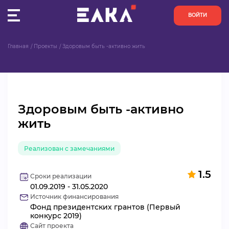
ВОЙТИ
Главная
Проекты
Здоровым быть -активно жить
ПУЛЬС
КОНКУРСЫ
Здоровым быть -активно
ОРГАНИЗАЦИИ
жить
АКТИВИСТЫ
Реализован с замечаниями
ПРОЕКТЫ
1.5
Сроки реализации
01.09.2019 - 31.05.2020
АНАЛИТИКА
Источник финансирования
Фонд президентских грантов (Первый
БАЗА ЗНАНИЙ
конкурс 2019)
Сайт проекта