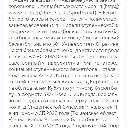
пондентов выразили желание участвовать в
соревнованиях любительского уровня (http://
www.surgu.ru/zhizn-surgu/sport/sport). В Югре
более 10 вузов и ссузов, поэтому количество
заинтересованных лиц среди студенческой м
олодежи значительно больше. В развитии ба
скетбола значимых успехов добился женский
баскетбольный клуб «Университет-Югра», же
нская баскетбольная команда которого предс
тавляла БУ ВО ХМАО-Югры «Сургутский госу
дарственный университет» в Чемпионате Ас
социации студенческого баскетбола и стала
Чемпионом АСБ 2015 года, вошла в пятерку с
ильнейших студенческих команд Европы, ста
ла обладателем Кубка по уличному баскетбо
лу «в формате 3Х3» России 2016 года, несколь
ко лет подряд входила в пятерку сильнейших
команд Студенческой Суперлиги, является Ч
емпионом АСБ 2020 года (Тюменская област
ь), Чемпионом Уральской баскетбольной люб
ительской лиги 2020 года. Студенческий спор