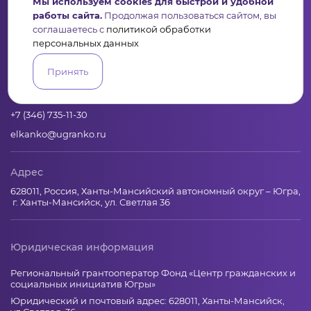
Мы используем cookies для быстрой и удобной
работы сайта.
Продолжая пользоваться сайтом, вы
соглашаетесь с
политикой обработки
Пульс
Конкурсы
Организации
Активисты
Проекты
персональных данных
Аналитика
База знаний
Видеокурсы
Принять
Контакты
+7 (346) 735-11-30
elkanko@ugranko.ru
Адрес
628011, Россия, Ханты-Мансийский автономный округ – Югра,
г. Ханты-Мансийск, ул. Светлая 36
Юридическая информация
Региональный грантооператор Фонд «Центр гражданских и
социальных инициатив Югры»
Юридический и почтовый адрес: 628011, Ханты-Мансийск,