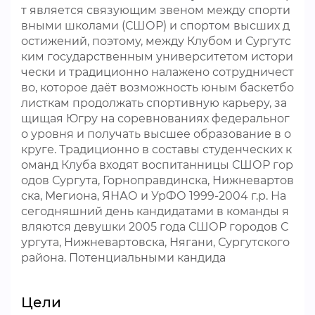
т является связующим звеном между спорти
вными школами (СШОР) и спортом высших д
остижений, поэтому, между Клубом и Сургутс
ким государственным университетом истори
чески и традиционно налажено сотрудничест
во, которое даёт возможность юным баскетбо
листкам продолжать спортивную карьеру, за
щищая Югру на соревнованиях федеральног
о уровня и получать высшее образование в о
круге. Традиционно в составы студенческих к
оманд Клуба входят воспитанницы СШОР гор
одов Сургута, Горноправдинска, Нижневартов
ска, Мегиона, ЯНАО и УрФО 1999-2004 г.р. На
сегодняшний день кандидатами в команды я
вляются девушки 2005 года СШОР городов С
ургута, Нижневартовска, Нягани, Сургутского
района. Потенциальными кандида
Цели