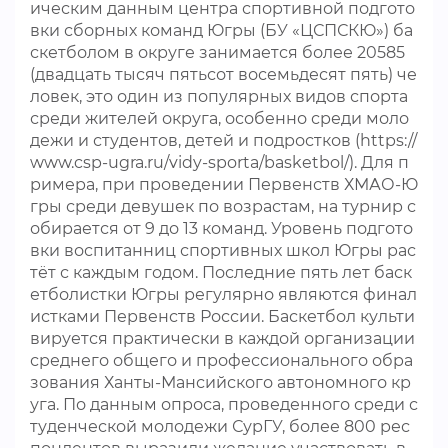
ическим данным центра спортивной подгото
вки сборных команд Югры (БУ «ЦСПСКЮ») ба
скетболом в округе занимается более 20585
(двадцать тысяч пятьсот восемьдесят пять) че
ловек, это один из популярных видов спорта
среди жителей округа, особенно среди моло
дежи и студентов, детей и подростков (https://
www.csp-ugra.ru/vidy-sporta/basketbol/). Для п
римера, при проведении Первенств ХМАО-Ю
гры среди девушек по возрастам, на турнир с
обирается от 9 до 13 команд. Уровень подгото
вки воспитанниц спортивных школ Югры рас
тёт с каждым годом. Последние пять лет баск
етболистки Югры регулярно являются финал
истками Первенств России. Баскетбол культи
вируется практически в каждой организации
среднего общего и профессионального обра
зования Ханты-Мансийского автономного кр
уга. По данным опроса, проведенного среди с
туденческой молодежи СурГУ, более 800 рес