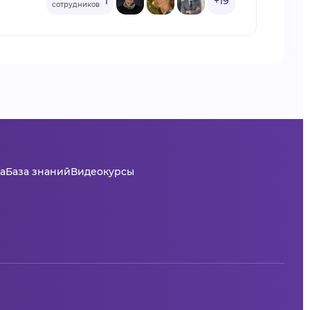
1
+19
сотрудников
а
База знаний
Видеокурсы