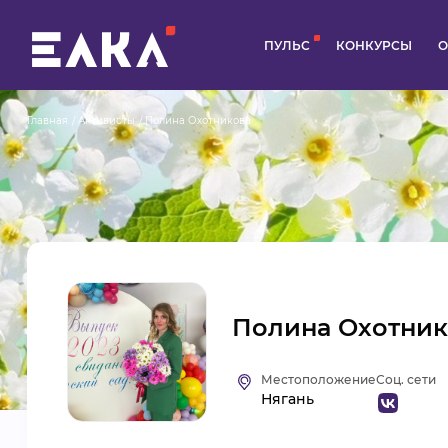
ПУЛЬС
КОНКУРСЫ
О
Главная
Активисты
Полина Охотникова
Полина Охотник
Местоположение
Соц. сети
Нягань