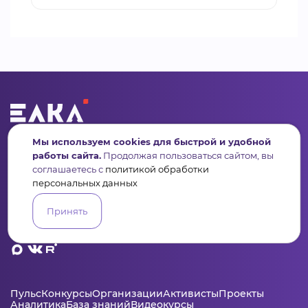
Сервис для некоммерческих организаций
Мы используем cookies для быстрой и удобной
и социальных предпринимателей
работы сайта.
Продолжая пользоваться сайтом, вы
соглашаетесь с
политикой обработки
Подпишись на рассылку дайджест, новости, мероприятия
персональных данных
Принять
Пульс
Конкурсы
Организации
Активисты
Проекты
Аналитика
База знаний
Видеокурсы