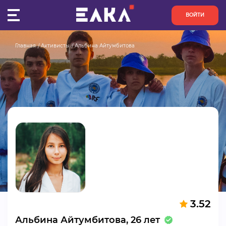
ВОЙТИ
Главная
Активисты
Альбина Айтумбитова
ПУЛЬС
КОНКУРСЫ
ОРГАНИЗАЦИИ
АКТИВИСТЫ
ПРОЕКТЫ
АНАЛИТИКА
3.52
БАЗА ЗНАНИЙ
Альбина Айтумбитова, 26 лет