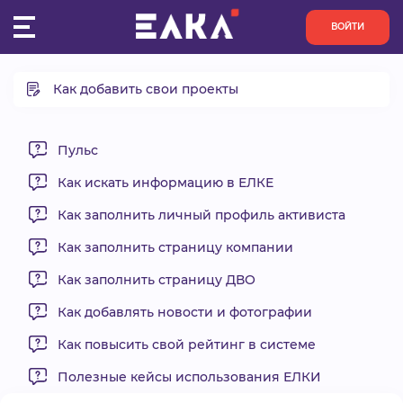
ВОЙТИ
Как добавить свои проекты
ПУЛЬС
Добавление своих проектов в ЛК
КОНКУРСЫ
Добавление нового проекта (основная информация)
Пульс
Итоги мероприятий
Как искать информацию в ЕЛКЕ
ОРГАНИЗАЦИИ
Календарный план
Как заполнить личный профиль активиста
Бюджет
АКТИВИСТЫ
Команда
Как заполнить страницу компании
Как заполнить страницу ДВО
ПРОЕКТЫ
Как добавлять новости и фотографии
АНАЛИТИКА
Как повысить свой рейтинг в системе
Полезные кейсы использования ЕЛКИ
БАЗА ЗНАНИЙ