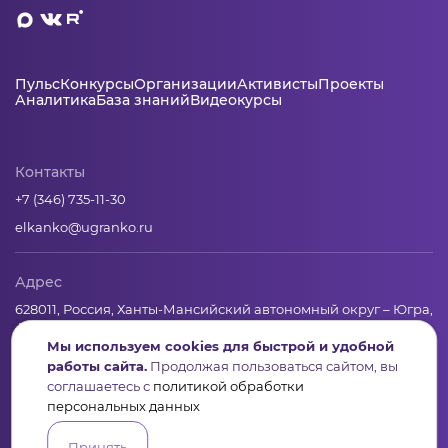
Пульс
Конкурсы
Организации
Активисты
Проекты
Аналитика
База знаний
Видеокурсы
Контакты
+7 (346) 735-11-30
elkanko@ugranko.ru
Адрес
628011, Россия, Ханты-Мансийский автономный округ – Югра,
г. Ханты-Мансийск, ул. Светлая 36
Мы используем cookies для быстрой и удобной
работы сайта.
Продолжая пользоваться сайтом, вы
соглашаетесь с
политикой обработки
Юридическая информация
персональных данных
Региональный грантооператор Фонд «Центр гражданских и
социальных инициатив Югры»
Принять