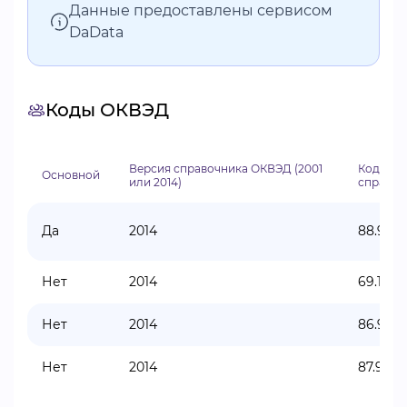
Данные предоставлены сервисом
DaData
Коды ОКВЭД
Версия справочника ОКВЭД (2001
Код по
Основной
или 2014)
справоч
Да
2014
88.99
Нет
2014
69.10
Нет
2014
86.90
Нет
2014
87.90