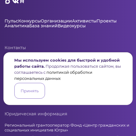
Пульс
Конкурсы
Организации
Активисты
Проекты
Аналитика
База знаний
Видеокурсы
Контакты
+7 (346) 735-11-30
Мы используем cookies для быстрой и удобной
elkanko@ugranko.ru
работы сайта.
Продолжая пользоваться сайтом, вы
соглашаетесь с
политикой обработки
персональных данных
Адрес
628011, Россия, Ханты-Мансийский автономный округ – Югра,
Принять
г. Ханты-Мансийск, ул. Светлая 36
Юридическая информация
Региональный грантооператор Фонд «Центр гражданских и
социальных инициатив Югры»