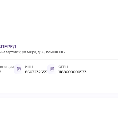
ВПЕРЕД
невартовск, ул Мира, д 98, помещ 1013
истрации
ИНН
ОГРН
8
8603232655
1188600000533