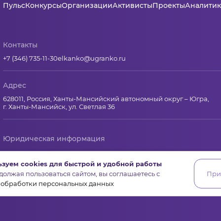
Пульс
Конкурсы
Организации
Активисты
Проекты
Аналитик
Контакты
+7 (346) 735-11-30
elkanko@ugranko.ru
Адрес
628011, Россия, Ханты-Мансийский автономный округ – Югра,
г. Ханты-Мансийск, ул. Светлая 36
Юридическая информация
Региональный грантооператор Фонд «Центр гражданских и со
зуем cookies для быстрой и удобной работы
Юридический и почтовый адрес: 628011, Ханты-Мансийск, ул.Свет
олжая пользоваться сайтом, вы соглашаетесь с
При
ИНН 8601065590, КПП 860101001
 обработки персональных данных
ОГРН 1178600001645 от 14 ноября 2017 г.