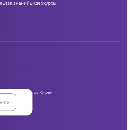
а
База знаний
Видеокурсы
циальных инициатив Югры»
лая, 36
нять