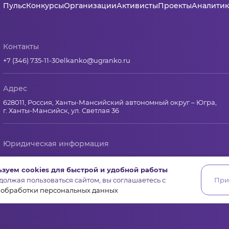
Пульс
Конкурсы
Организации
Активисты
Проекты
Аналитик
Контакты
+7 (346) 735-11-30
elkanko@ugranko.ru
Адрес
628011, Россия, Ханты-Мансийский автономный округ – Югра,
г. Ханты-Мансийск, ул. Светлая 36
Юридическая информация
Региональный грантооператор Фонд «Центр гражданских и со
зуем cookies для быстрой и удобной работы
Юридический и почтовый адрес: 628011, Ханты-Мансийск, ул.Свет
олжая пользоваться сайтом, вы соглашаетесь с
При
ИНН 8601065590, КПП 860101001
 обработки персональных данных
ОГРН 1178600001645 от 14 ноября 2017 г.