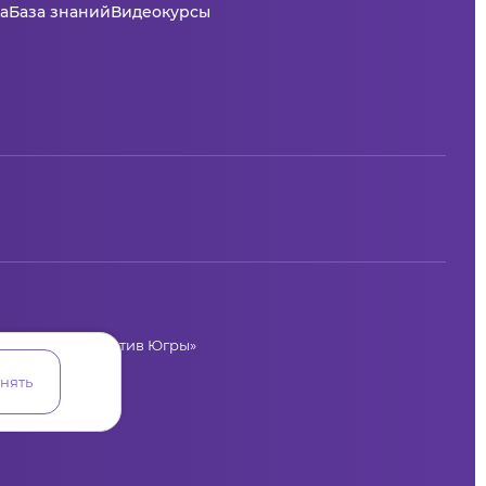
а
База знаний
Видеокурсы
циальных инициатив Югры»
лая, 36
нять