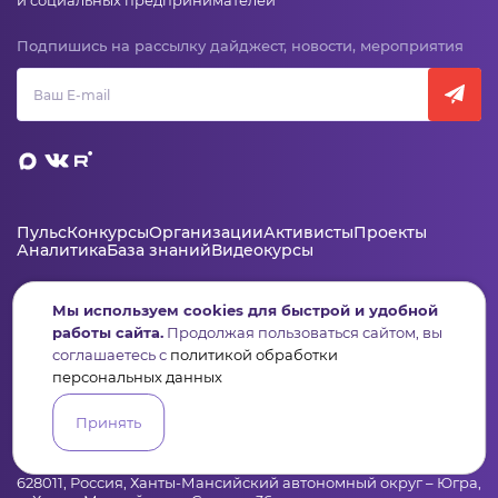
и социальных предпринимателей
Подпишись на рассылку дайджест, новости, мероприятия
Пульс
Конкурсы
Организации
Активисты
Проекты
Аналитика
База знаний
Видеокурсы
Мы используем cookies для быстрой и удобной
Контакты
работы сайта.
Продолжая пользоваться сайтом, вы
соглашаетесь с
политикой обработки
+7 (346) 735-11-30
персональных данных
elkanko@ugranko.ru
Принять
Адрес
628011, Россия, Ханты-Мансийский автономный округ – Югра,