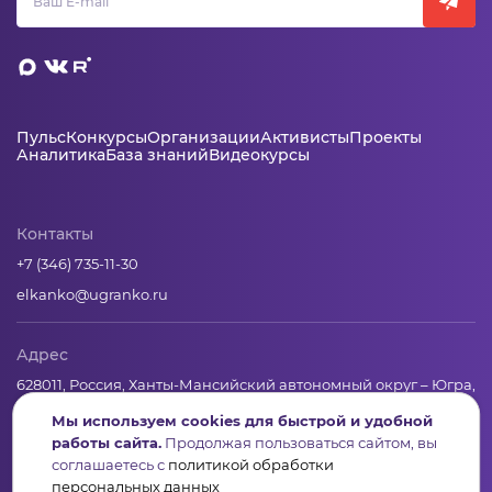
Пульс
Конкурсы
Организации
Активисты
Проекты
Аналитика
База знаний
Видеокурсы
Контакты
+7 (346) 735-11-30
elkanko@ugranko.ru
Адрес
628011, Россия, Ханты-Мансийский автономный округ – Югра,
г. Ханты-Мансийск, ул. Светлая 36
Мы используем cookies для быстрой и удобной
работы сайта.
Продолжая пользоваться сайтом, вы
соглашаетесь с
политикой обработки
Юридическая информация
персональных данных