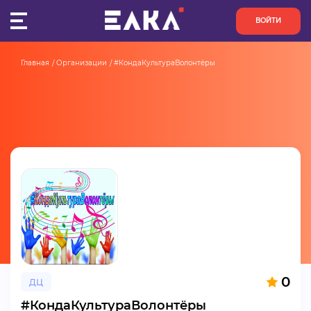
ВОЙТИ
Главная
Организации
#КондаКультураВолонтёры
ПУЛЬС
КОНКУРСЫ
ОРГАНИЗАЦИИ
АКТИВИСТЫ
ПРОЕКТЫ
АНАЛИТИКА
0
ДЦ
БАЗА ЗНАНИЙ
#КондаКультураВолонтёры