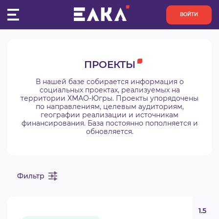
ВОЙТИ
ПУЛЬС
ПРОЕКТЫ
КОНКУРСЫ
В нашей базе собирается информация о
социальных проектах, реализуемых на
территории ХМАО-Югры. Проекты упорядочены
ОРГАНИЗАЦИИ
по направлениям, целевым аудиториям,
географии реализации и источникам
финансирования. База постоянно пополняется и
АКТИВИСТЫ
обновляется.
ПРОЕКТЫ
Фильтр
АНАЛИТИКА
БАЗА ЗНАНИЙ
1.5