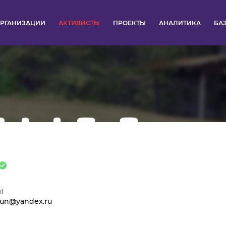
РГАНИЗАЦИИ
АКТИВИСТЫ
ПРОЕКТЫ
АНАЛИТИКА
БА
ПУЛЬС
КОНКУРСЫ
ОРГАНИЗАЦИИ
АКТИВИСТЫ
ПРОЕКТЫ
АНАЛИТИКА
l
oun@yandex.ru
БАЗА ЗНАНИЙ