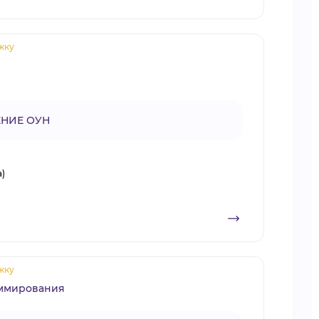
жку
НИЕ ОУН
а)
жку
аммирования