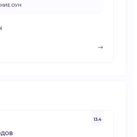
НИЕ ОУН
а)
13.4
ОДОВ